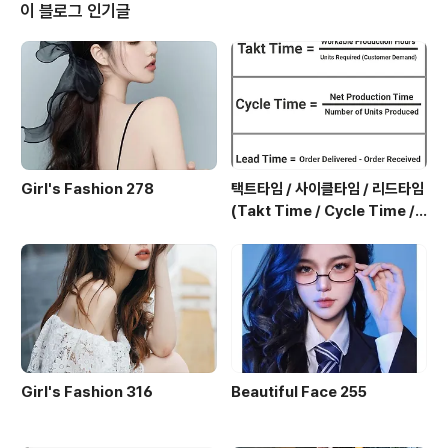
0월 말 국내 개봉하는 '닥터 스트리엔지'가 주인공 컴버배
이 블로그 인기글
치부터 레이첼 맥아담스, 틸다 스윈튼, 매즈 미켈슨, 치웨텔
에지오포 등 아카데미를 비롯해 세계 각국의 영화제를 섭
렵한 톱스타들이 총출동한 초호화 캐스팅으로 화제를 ..
Girl's Fashion 278
택트타임 / 사이클타임 / 리드타임
(Takt Time / Cycle Time / L
ead Time)
Girl's Fashion 316
Beautiful Face 255