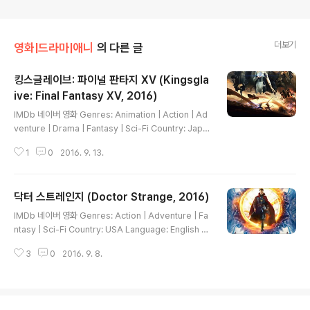
더보기
영화|드라마|애니
의 다른 글
킹스글레이브: 파이널 판타지 XV (Kingsgla
ive: Final Fantasy XV, 2016)
글 내용
IMDb 네이버 영화 Genres: Animation | Action | Ad
venture | Drama | Fantasy | Sci-Fi Country: Japa
n Language: English | Japanese Release Date: 9
1
0
2016. 9. 13.
July 2016 (Japan) 파이널 판타지 15 시리즈의 CG 영
화. 파이널 판타지 7 어드벤트 칠드런 이후로 오랜만이 나
오는 CG 영상화로 파이널 판타지 15가 녹티스 일행에 시
닥터 스트레인지 (Doctor Strange, 2016)
점을 맞추었다면 킹스글레이브는 녹티스 일행이 자리를 비
글 내용
운 사이에 루시스 왕국에서 벌어진 사건을 다룬다. 루시스
IMDb 네이버 영화 Genres: Action | Adventure | Fa
왕국의 국왕인 레기스 113세와 그를 지키는 킹스글레이브
ntasy | Sci-Fi Country: USA Language: English R
의 요원인 닉스를 중심으로 이야기가 진행된다. 대사의 입
elease Date: 4 November 2016 (USA) Filming L
모양이 영어를 메인으로 제작돼서 일본어 더빙은 대사와
3
0
2016. 9. 8.
ocations: New York City, New York, USA 10월 개
입모양이..
봉하는 외화 '닥터 스트레인지'가 개봉 전부터 화려한 캐스
팅 라인업으로 영화팬들의 기대를 한몸에 받고 있다. 배급
사 월트 디즈니 컴퍼니 코리아는 8일 이같이 밝히며 오는 1