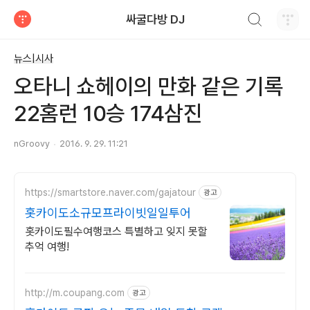
검색하기
싸굴다방 DJ
티스토리
뉴스|시사
오타니 쇼헤이의 만화 같은 기록
22홈런 10승 174삼진
nGroovy
2016. 9. 29. 11:21
https://smartstore.naver.com/gajatour
광고
홋카이도소규모프라이빗일일투어
홋카이도필수여행코스 특별하고 잊지 못할
추억 여행!
http://m.coupang.com
광고