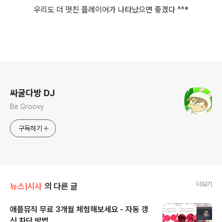
우리도 더 멋진 플레이어가 나타났으면 좋겠다 ^^*
로그 정보
싸굴다방 DJ
Be Groovy
구독하기
더보기
뉴스|시사
의 다른 글
애플뮤직 무료 3개월 체험해보세요 - 자동 갱
신 차단 방법