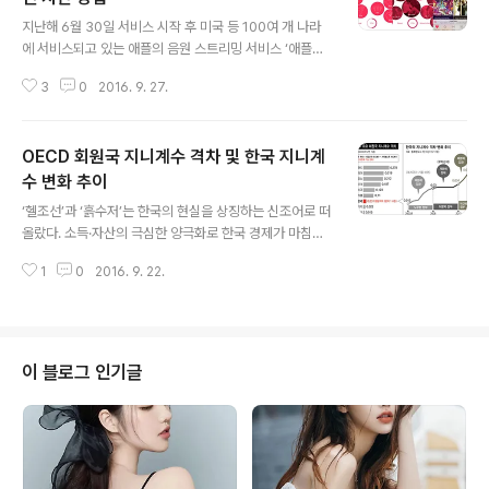
글 내용
지난해 6월 30일 서비스 시작 후 미국 등 100여 개 나라
에 서비스되고 있는 애플의 음원 스트리밍 서비스 ‘애플뮤
직’. 서비스 시작 6개월 만에 1,000만 명을 넘어섰고, 현재
3
0
2016. 9. 27.
유료 가입자만 1,500만 명에 이른다. 음원 한국 정식 서비
스지만 가요보다 팝송이 많다. 국내 음원 기획사와의 계약
에 따라 점차 늘어날 것을 보인다. 가격 개인은 월 7.99달
OECD 회원국 지니계수 격차 및 한국 지니계
러(약 8,900원), 가족은 최대 6인까지 11.99달러(약 1만
3,200원)에 이용할 수 있다. 멜론 등 국내 음원 서비스와
수 변화 추이
글 내용
비교하면 1,000원 정도 비싸다. 가족 공유 가족 공유에서
‘헬조선’과 ‘흙수저’는 한국의 현실을 상징하는 신조어로 떠
는 하나의 애플ID를 최대 10대의 iOS 기기에 등록할 수 있
올랐다. 소득·자산의 극심한 양극화로 한국 경제가 마침내
다. 5명의 가족 각자가 아이폰과 컴퓨터 1대씩 사용한다고
‘세습자본주의’에 도달했다는 절망감이 여실하다. 이에 정
해도 앱 스토어 및 아이튠즈 스토어, 아이..
1
0
2016. 9. 22.
부는 소득재분배로 양극화 제어에 나섰지만, 국제사회의
흐름에 견줘 갈 길이 멀어 보인다. 한국의 지니계수는 재분
배 효과를 반영했을 때 개선 효과가 다른 나라들에 견줘 현
저하게 떨어지는 것으로 나타났기 때문이다. 21일 가 경제
협력개발기구(OECD·2012년 기준)에 보고된 각국의 지
이 블로그 인기글
니계수를 분석해 본 결과, 한국의 시장소득 기준 지니계수
는 0.338, 재분배 효과를 반영한 가처분소득 기준 지니계
수는 0.307로 둘 사이 격차는 0.031에 그친 것으로 나타
났다. 이 격차가 클수록 재분배를 통한 지니계수 개선 효과
가 크다는 얘기인데, 한..