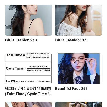
aga / 4:15 11) Heavy..
Girl's Fashion 278
Girl's Fashion 316
택트타임 / 사이클타임 / 리드타임
Beautiful Face 255
(Takt Time / Cycle Time / L
ead Time)