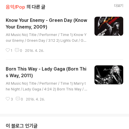
더보기
음악/Pop
의 다른 글
Know Your Enemy - Green Day (Know
Your Enemy, 2009)
글 내용
All Music No) Title / Performer / Time 1) Know Y
our Enemy / Green Day / 3:12 2) Lights Out / Gre
en Day / 2:18 3) Hearts Collide / Green Day / 2:3
1
0
2016. 4. 26.
9 Do you know the enemy 넌 적을 아는지 Do you k
now your enemy 너의 적을 아는지 Well, gotta kno
w the enemy 뭐, 적은 알아야하지 Do you know the
Born This Way - Lady Gaga (Born Thi
enemy 넌 적을 아는지 Do you know your enemy 너
의 적을 아는지 Well, gotta know the enemy 뭐, 적은
s Way, 2011)
글 내용
알아야하지 Violence is an energy 폭력이 적에 맞서 A
All Music No) Title / Performer / Time 1) Marry t
gainst the e..
he Night / Lady Gaga / 4:24 2) Born This Way / L
ady Gaga / 4:20 3) Government Hooker / Lady
3
0
2016. 4. 26.
Gaga / 4:14 4) Judas / Lady Gaga / 4:09 5) Amer
icano / Lady Gaga / 4:06 6) Hair / Lady Gaga / 5:
08 7) Scheiße / Lady Gaga / 3:45 8) Bloody Mar
y / Lady Gaga / 4:04 9) Bad Kids / Lady Gaga / 3:
50 10) Highway Unicorn (Road to Love) / Lady G
이 블로그 인기글