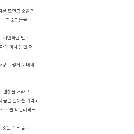
때론 모질고 소홀한
그 순간들을
미안하단 말도
아직 하지 못한 채
사랑 그렇게 보내네
괜찮을 거라고
 마음을 알아줄 거라고
스스로를 타일러봐도
잊을 수도 없고