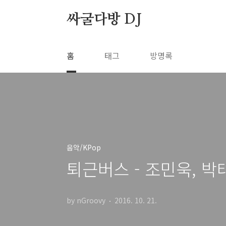
본문 바로가기
싸굴다방 DJ
홈
태그
방명록
음악/KPop
퇴근버스 - 조민욱, 박태민
by nGroovy
2016. 10. 21.