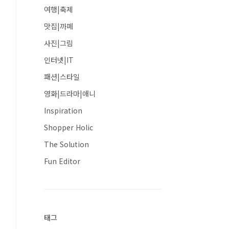
여행|축제
맛집|까페
사진|그림
인터넷|IT
패션|스타일
영화|드라마|애니
Inspiration
Shopper Holic
The Solution
Fun Editor
태그