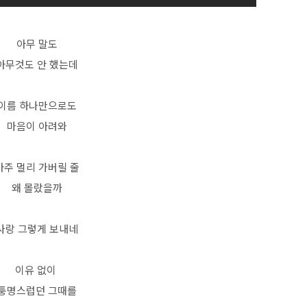
아무 말도
아무것도 안 했는데
이름 하나만으로도
마음이 아려와
아주 멀리 가버릴 줄
왜 몰랐을까
사랑 그렇게 보내네
이유 없이
퉁명스럽던 그때를