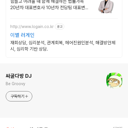
위한 전문법률사무소
힘들고 어려울 때 함께 해결하는 법률가족
20년차 대표변호사 10년차 전담팀 대표변호
사 직접 진행 비대면선임 카드할부 분할납부
단계 별 선임료 책정까지
http://www.logain.co.kr
광고
이별 러게인
재회상담, 심리분석, 관계회복, 헤어진원인분석, 해결방안제
시, 심리학 기반 상담.
로그 정보
싸굴다방 DJ
Be Groovy
구독하기