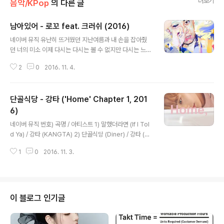
더보기
음악/KPop
의 다른 글
남아있어 - 로꼬 feat. 크러쉬 (2016)
글 내용
네이버 뮤직 유난히 뜨거웠던 지난여름과 내 손을 잡아줬
던 너의 미소 이제 다시는 다시는 볼 수 없지만 다시는 느낄
수 없지만 여전히 남아있어 여전히 남아있어 선명하게 남
2
0
2016. 11. 4.
아있어 남아있어 무대는 끝났고 난 누워서 밀리고 밀린 가
사를 적어 창밖엔 비가 내리고 있지 시원한 바람이 얼굴에
닿으면 올해 여름도 끝이 났다는 걸 차갑게 느낄 수 있지 1
단골식당 - 강타 ('Home' Chapter 1, 201
년 한 달 하루 일분일초에 모든 건 변해 오늘도 어제가 될
거야 근데 난 지금 부르는 이 노래가 너의 기억 속에 영원히
6)
글 내용
남길 원해 지나간 여름에 유난히 더 많이 보였던 손바닥 무
네이버 뮤직 번호) 곡명 / 아티스트 1) 말했더라면 (If I Tol
대 위로 몸을 내던지는 횟수는 계속 올라가 팬들의 얼굴을
d Ya) / 강타 (KANGTA) 2) 단골식당 (Diner) / 강타 (K
기억해 맨 앞엔 익숙한 라인업 시작을 같이 했지만 이젠 못
ANGTA) 3) Calling Out For You / 강타 (KANGTA)
보는 얼굴까지도 너도 내일이 되면 내 눈앞에 없을 수 있다
1
0
2016. 11. 3.
4) 사랑이 오네요 (Love Is Coming) / 강타 (KANGTA)
는 걸 알아 미안해하진..
5) 뚜뚜루 (Marry You) (Feat. 영준 of Brown Eyed S
oul) / 강타 (KANGTA) 넥타이 풀고 퇴근하는 길 무심코
들어선 익숙한 이 식당 사람들과 주고받는 소주잔 속에 하
루의 고단함이 무뎌질 때쯤 우연히 발견한 식당 벽면에 오
이 블로그 인기글
래전 우리가 적어놨던 낙서 또박또박 적혀있는 오래된 날
짜 오그라드는 말들에 조용히 웃음 짓다가 그때는 참 그랬