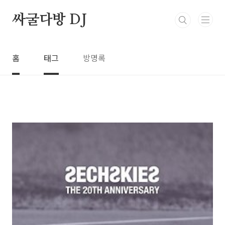
본문 바로가기
싸굴다방 DJ
홈
태그
방명록