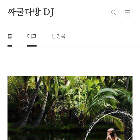
본문 바로가기
싸굴다방 DJ
홈
태그
방명록