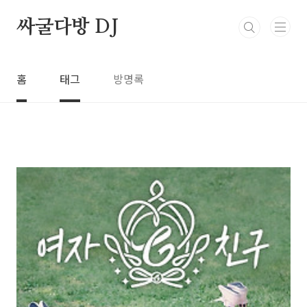
본문 바로가기
싸굴다방 DJ
홈
태그
방명록