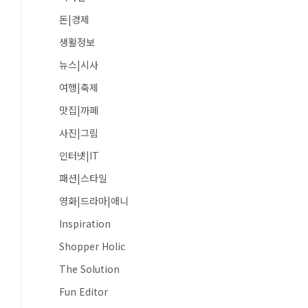
돈|경제
생활정보
뉴스|시사
여행|축제
맛집|까페
사진|그림
인터넷|IT
패션|스타일
영화|드라마|애니
Inspiration
Shopper Holic
The Solution
Fun Editor