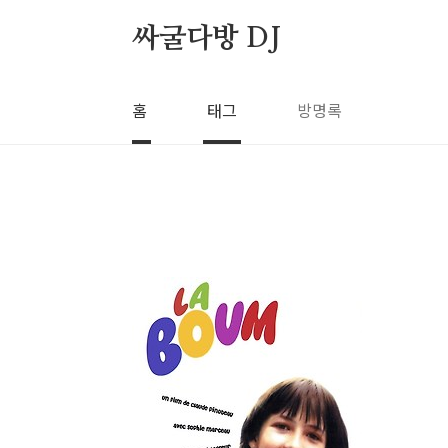
본문 바로가기
싸굴다방 DJ
홈
태그
방명록