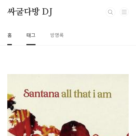
본문 바로가기
싸굴다방 DJ
홈
태그
방명록