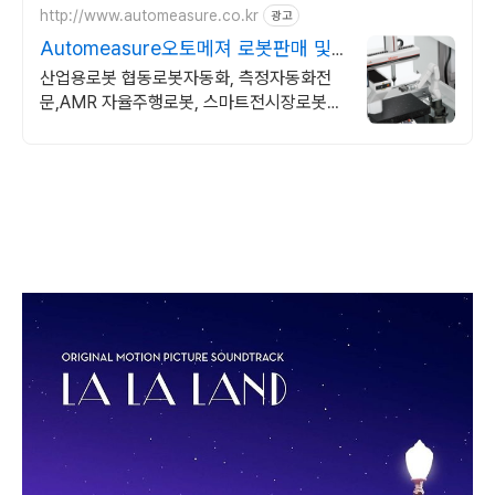
http://www.automeasure.co.kr
광고
Automeasure오토메져 로봇판매 및
자동화시스템전문
산업용로봇 협동로봇자동화, 측정자동화전
문,AMR 자율주행로봇, 스마트전시장로봇데
모 3차원측정기,비전측정기,임플란트측정기
등측정기 전수검사 로봇 자동화 구성. 오토메
져