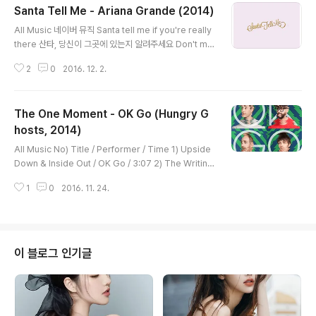
Santa Tell Me - Ariana Grande (2014)
글 내용
All Music 네이버 뮤직 Santa tell me if you're really
there 산타, 당신이 그곳에 있는지 알려주세요​ Don't ma
ke me fall in love again 내가 다시 사랑에 빠지지 않게
2
0
2016. 12. 2.
해주세요​ If he won't be here next year 그가 내년에
여기 오지 않는다면​ Santa tell me if he really cares
산타, 그도 정말 마음이 있는지 알려주세요​ Cause I can
The One Moment - OK Go (Hungry G
give it all away 난 모든 걸 다 줄 수 없어요​ If he won't
be here next year 그가 내년에 여기 오지 않는다면​ Fe
hosts, 2014)
글 내용
eling Christmas all around 모든 곳에서 크리스마스를
All Music No) Title / Performer / Time 1) Upside
느낄 수 있지만​ And I'm t..
Down & Inside Out / OK Go / 3:07 2) The Writin
g's On the Wall / OK Go / 3:33 3) Another Set of I
1
0
2016. 11. 24.
ssues / OK Go / 3:57 4) Turn Up the Radio / OK
Go / 2:56 5) Obsession / OK Go / 3:08 6) I'm Not
Through / OK Go / 3:36 7) Bright as Your Eyes /
OK Go / 2:54 8) I Won't Let You Down / OK Go /
3:42 9) The One Moment / OK Go / 3:42 10) If I H
이 블로그 인기글
ad a Mountain ..