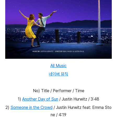
All Music
네이버 뮤직
No) Title / Performer / Time
1)
Another Day of Sun
/ Justin Hurwitz / 3:48
2)
Someone in the Crowd
/ Justin Hurwitz feat: Emma Sto
ne / 4:19