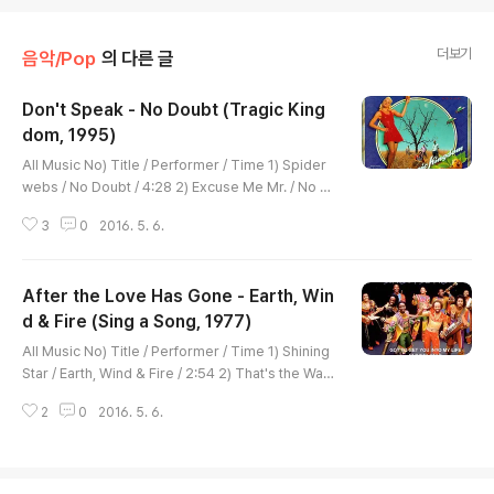
더보기
음악/Pop
의 다른 글
Don't Speak - No Doubt (Tragic King
dom, 1995)
글 내용
All Music No) Title / Performer / Time 1) Spider
webs / No Doubt / 4:28 2) Excuse Me Mr. / No D
oubt / 3:04 3) Just a Girl / No Doubt / 3:29 4) Ha
3
0
2016. 5. 6.
ppy Now? / No Doubt / 3:43 5) Different People
/ No Doubt / 4:34 6) Hey You / No Doubt / 3:34
7) The Climb / No Doubt / 6:37 8) Sixteen / No D
After the Love Has Gone - Earth, Win
oubt / 3:21 9) Sunday Morning / No Doubt / 4:33
10) Don't Speak / No Doubt / 4:23 11) You Can D
d & Fire (Sing a Song, 1977)
글 내용
o It / No Doubt /..
All Music No) Title / Performer / Time 1) Shining
Star / Earth, Wind & Fire / 2:54 2) That's the Way
of the World / Earth, Wind & Fire / 5:45 3) Let's G
2
0
2016. 5. 6.
roove / Earth, Wind & Fire / 5:36 4) Reasons / Ea
rth, Wind & Fire / 4:57 5) Serpentine Fire / Earth,
Wind & Fire / 3:50 6) After the Love Has Gone /
Earth, Wind & Fire / 4:26 7) Got to Get You into