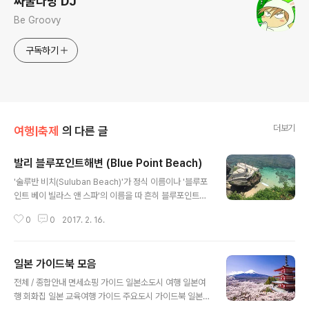
싸굴다방 DJ
Be Groovy
구독하기
더보기
여행|축제
의 다른 글
발리 블루포인트해변 (Blue Point Beach)
글 내용
'술루반 비치(Suluban​ Beach)'가 정식 이름이나 '블루포
인트 베이 빌라스 앤 스파'의 이름을 따 흔히 블루포인트베
이 비치라고 부릅니다.
0
0
2017. 2. 16.
일본 가이드북 모음
글 내용
전체 / 종합안내 면세쇼핑 가이드 일본소도시 여행 일본여
행 회화집 일본 교육여행 가이드 주요도시 가이드북 일본