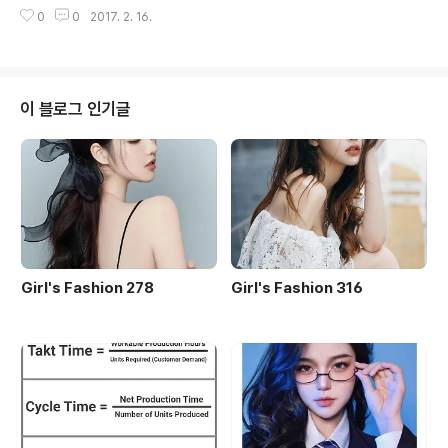
의 주요 축제 일본의 주요 캠프장 제이루트 ABROAD 북
0
0
2017. 2. 16.
인북 재팬 애니매이션 맵 알아두면 편리한 일본여행 팁 안
심하고 즐기는 일본 여행 겨울철 운전 안내 일본의 산업 일
본의 스포츠 일본가이드 - 니혼 홋카이도 / 동북 홋카이도
가이드북 도호쿠/기타간토 안내서 간토 / 혼슈중앙 도쿄 가
이드북 JNTO 도쿄관광안내 도쿄관광재단 가이드북 하코
이 블로그 인기글
네 & 가마쿠라 후지산 & 후지5호 안심하고 도쿄로 오세요
나리타 산책 가이드 일본중부(나고야) 렌터카 여행 간사이
/ 서일본 mini 클로즈업 오사카 JNTO 오사카 관광안내 J
NTO 교토관광안내 나라현 가이드북 나라현 관광지도 (A
3 인쇄) 나라현 교육여행가이..
Girl's Fashion 278
Girl's Fashion 316