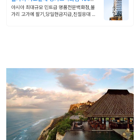
명품매장이 한곳에
아시아 최대규모 민트급 명품전문백화점,불
가리 고가에 팔기,당일현금지급,친절응대 아
시아 최대규모 명품전문 백화점