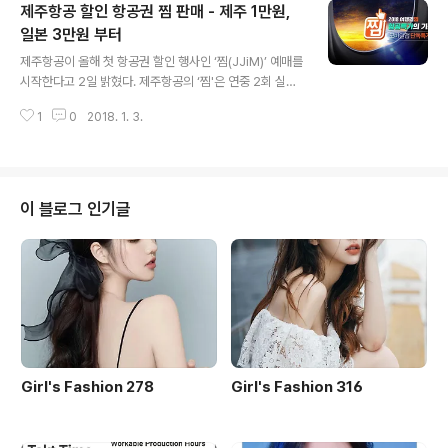
제주항공 할인 항공권 찜 판매 - 제주 1만원,
주택을 직접 물색해 서울주택도시공사에 신청하면 서울주
택도시공사가 전세가능 여부를 검토한 후 계약자가 되어
일본 3만원 부터
글 내용
주택소유자와 전세계약을 체결하고 이를 다시 입주 대상자
제주항공이 올해 첫 항공권 할인 행사인 ‘찜(JJiM)’ 예매를
에게 저렴하게 재임대하는 ‘전대차’ 방식의 공공임대주택
시작한다고 2일 밝혔다. 제주항공의 ‘찜'은 연중 2회 실시
이다. 계약 시 서울주택도시공사가 가구당 9,000만 원 이
하는 특가 행사다. 이번 특가 행사는 국내선은 4일 오후 5
내(신혼부부 전세임대의 경우 1억 2,000만 원)에서 전월
1
0
2018. 1. 3.
시부터, 국제선은 5일 오후 5시부터 예매가 가능하다. 탑
세 보증금의 95%를 저금리로 지원하고 ..
승일을 기준으로 오는 3월25일부터 10월27일까지 이용
할 수 있다. 찜 항공권은 제주항공 모바일 앱으로만 예매할
수 있다. 기내 무료수하물(3면 합계 115cm 이내, 무게 10
kg 이하인 1개의 휴대품)만 들고 가는 조건으로 연중 가장
이 블로그 인기글
낮은 할인가에 판매하는 특가항공권이기 때문에, 수하물
위탁이 필요할 경우 ‘사전 수하물 구매 서비스'를 이용해야
한다. 제주항공 관계자는 “‘찜 항공권’은 정규항공권에 비
해 운임이 매우 낮은 대신에 무료 수하물 위탁서비스가 포
함돼 있..
Girl's Fashion 278
Girl's Fashion 316