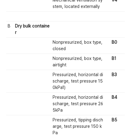
stem, located externally
B
Dry bulk containe
r
Nonpresurized, box type,
B0
closed
Nonpresurized, box type,
B1
airtight
Pressurized, horizontal di
B3
scharge, test pressure 15
0kPa1)
Pressurized, horizontal di
B4
scharge, test pressure 26
5kPa
Pressurized, tipping disch
B5
arge, test pressure 150 k
Pa