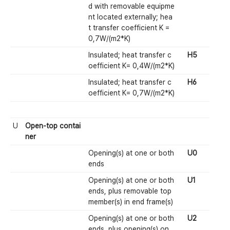
d with removable equipme
nt located externally; hea
t transfer coefficient K =
0,7W/(m2*K)
Insulated; heat transfer c
H5
oefficient K= 0,4W/(m2*K)
Insulated; heat transfer c
H6
oefficient K= 0,7W/(m2*K)
U
Open-top contai
ner
Opening(s) at one or both
U0
ends
Opening(s) at one or both
U1
ends, plus removable top
member(s) in end frame(s)
Opening(s) at one or both
U2
ends, plus opening(s) on