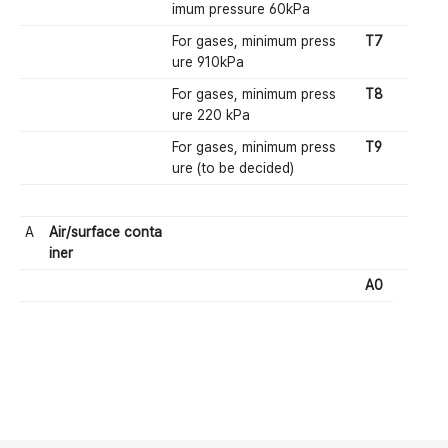
imum pressure 60kPa
For gases, minimum press
T7
ure 910kPa
For gases, minimum press
T8
ure 220 kPa
For gases, minimum press
T9
ure (to be decided)
A
Air/surface conta
iner
A0