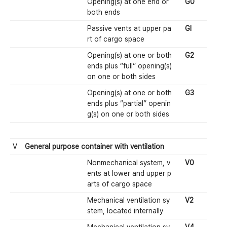
Opening(s) at one end or
G0
both ends
Passive vents at upper pa
Gl
rt of cargo space
Opening(s) at one or both
G2
ends plus “full” opening(s)
on one or both sides
Opening(s) at one or both
G3
ends plus “partial” openin
g(s) on one or both sides
V
General purpose container with ventilation
Nonmechanical system, v
V0
ents at lower and upper p
arts of cargo space
Mechanical ventilation sy
V2
stem, located internally
Mechanical ventilation sy
V4