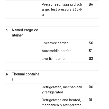
Pressurized, tipping disch
B6
arge, test pressure 265kP
a
S
Named cargo co
ntainer
Livestock carrier
S0
Automobile carrier
S1
Live fish carrier
S2
R
Thermal containe
r
Refrigerated, mechanicall
R0
y refrigerated
Refrigerated and heated,
RI
mechanically refrigerated