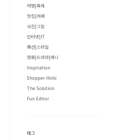
여행|축제
맛집|까페
사진|그림
인터넷|IT
패션|스타일
영화|드라마|애니
Inspiration
Shopper Holic
The Solution
Fun Editor
태그