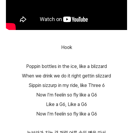
Hook
Poppin bottles in the ice, like a blizzard
When we drink we do it right gettin slizzard
Sippin sizzurp in my ride, like Three 6
Now I’m feelin so fly like a G6
Like a G6, Like a G6
Now I’m feelin so fly like a G6
눈보라가 치는 것 처럼 어름 속의 병을 따서