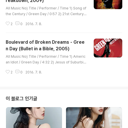
reakdown, 2009)
글 내용
All Music No) Title / Performer / Time 1) Song of
the Century / Green Day / 0:57 2) 21st Century B
reakdown / Green Day / 5:09 3) Know Your Ene
2
0
2016. 7. 8.
my / Green Day / 3:10 4) ¡Viva la Gloria! / Green
Day / 3:30 5) Before the Lobotomy / Green Day
/ 4:37 6) Christian's Inferno / Green Day / 3:07
Boulevard of Broken Dreams - Gree
7) Last Night on Earth / Green Day / 3:56 8) East
Jesus Nowhere / Green Day / 4:34 9) Peacema
n Day (Bullet in a Bible, 2005)
글 내용
ker / Green Day / ..
All Music No) Title / Performer / Time 1) Americ
an Idiot / Green Day / 4:32 2) Jesus of Suburbia:
Jesus of Suburbia/City of the Damned/I Don't Ca
2
0
2016. 7. 8.
re / Green Day / 9:23 3) Holiday / Green Day / 4:
12 4) Are We the Waiting / Green Day / 2:49 5) S
t. Jimmy / Green Day / 2:55 6) Longview / Green
Day / 4:44 7) Hitchin' a Ride / Green Day / 4:03
8) Brain Stew / Green Day / 3:02 9) Basket Case
이 블로그 인기글
/ Green Day..