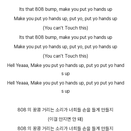
Its that 808 bump, make you put yo hands up
Make you put yo hands up, put yo, put yo hands up
(You can’t Touch this)
Its that 808 bump, make you put yo hands up
Make you put yo hands up, put yo, put yo hands up
(You can’t Touch this)
Hell Yeaaa, Make you put yo hands up, put yo put yo hand
s up
Hell Yeaaa, Make you put yo hands up, put yo put yo hand
s up
808 의 꿍콩 거리는 소리가 너희들 손을 들게 만들지
(이걸 만지면 안 돼)
808 의 꿍콩 거리는 소리가 너희들 손을 들게 만들지