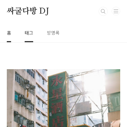
본문 바로가기
싸굴다방 DJ
홈
태그
방명록