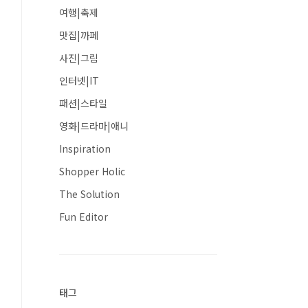
여행|축제
맛집|까페
사진|그림
인터넷|IT
패션|스타일
영화|드라마|애니
Inspiration
Shopper Holic
The Solution
Fun Editor
태그