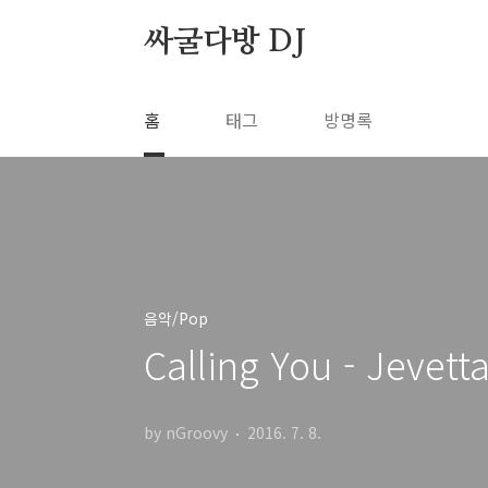
본문 바로가기
싸굴다방 DJ
홈
태그
방명록
음악/Pop
Calling You - Jevet
by nGroovy
2016. 7. 8.