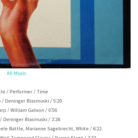
All Music
tle / Performer / Time
u / Deninger Blasmuski / 5:20
rp / William Galison / 0:56
/ Deninger Blasmuski / 2:28
eele Battle, Marianne Sagebrecht, White / 6:22
Well Tempered Clavier / Darron Flagg / 2:33