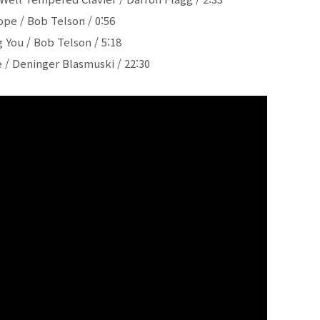
iope / Bob Telson / 0:56
g You / Bob Telson / 5:18
 / Deninger Blasmuski / 22:30