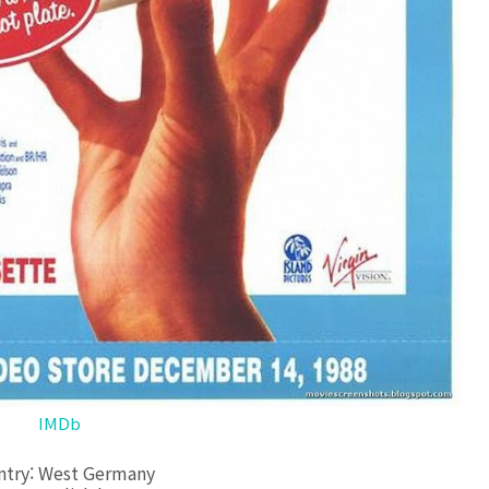
IMDb
try: West Germany