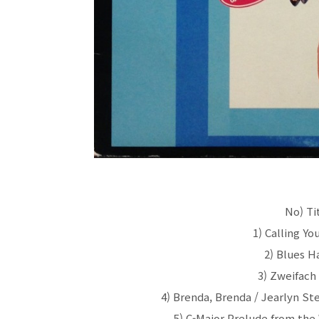
No) Ti
1) Calling Yo
2) Blues Ha
3) Zweifach 
4) Brenda, Brenda / Jearlyn St
5) C-Major Prelude from the 