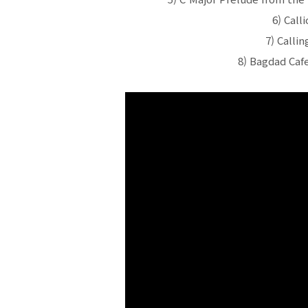
6) Call
7) Callin
8) Bagdad Cafe